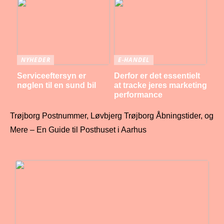
NYHEDER
E-HANDEL
Serviceeftersyn er
Derfor er det essentielt
nøglen til en sund bil
at tracke jeres marketing
performance
Trøjborg Postnummer, Løvbjerg Trøjborg Åbningstider, og
Mere – En Guide til Posthuset i Aarhus