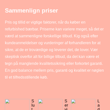
Sammenlign priser
Pris og tillid er vigtige faktorer, når du køber en
refurbished bærbar. Priserne kan variere meget, så det er
værd at sammenligne forskellige tilbud. Kig også efter
kundeanmeldelser og vurderinger af forhandleren for at
sikre, at de er troværdige og leverer det, de lover. Vær
skeptisk overfor alt for billige tilbud, da det kan være et
tegn på manglende kvalitetssikring eller forkortet garanti.
En god balance mellem pris, garanti og kvalitet er nøglen
til et tilfredsstillende køb.
S
S
L
lu
er
a
t
vi
d