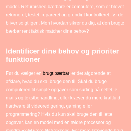
model. Refurbished bærbare er computere, som er blevet
returneret, testet, repareret og grundigt kontrolleret, før de
bliver solgt igen. Men hvordan sikrer du dig, at den brugte
bærbar rent faktisk matcher dine behov?
Identificer dine behov og prioriter
funktioner
Før du vælger en
brugt bærbar
, er det afgørende at
afklare, hvad du skal bruge den til. Skal du bruge
computeren til simple opgaver som surfing på nettet, e-
mails og tekstbehandling, eller kræver du mere kraftfuld
hardware til videoredigering, gaming eller
programmering? Hvis du kun skal bruge den til lette
opgaver, kan en model med en ældre processor og
mindre RAM være tilstrækkelig. For mere krævende brug