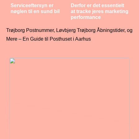
Serviceeftersyn er
Derfor er det essentielt
nøglen til en sund bil
at tracke jeres marketing
performance
Trøjborg Postnummer, Løvbjerg Trøjborg Åbningstider, og
Mere – En Guide til Posthuset i Aarhus