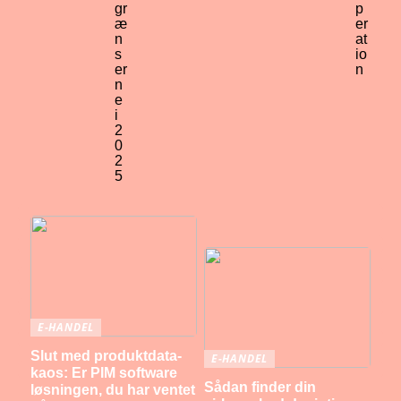
gr
p
æ
er
n
at
s
io
er
n
n
e
i
2
0
2
5
E-HANDEL
Slut med produktdata-
E-HANDEL
kaos: Er PIM software
Sådan finder din
løsningen, du har ventet