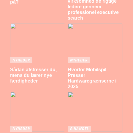
virksomhed de rigtige
på?
ledere gennem
professionel executive
search
NYHEDER
NYHEDER
Sådan afstresser du,
Hvorfor Mobilspil
mens du lærer nye
Presser
færdigheder
Hardwaregrænserne i
2025
NYHEDER
E-HANDEL