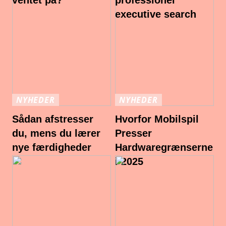
ventet på?
professionel
executive search
NYHEDER
NYHEDER
Sådan afstresser
Hvorfor Mobilspil
du, mens du lærer
Presser
nye færdigheder
Hardwaregrænserne
i 2025