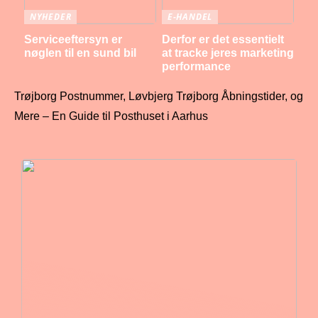
NYHEDER
E-HANDEL
Serviceeftersyn er
Derfor er det essentielt
nøglen til en sund bil
at tracke jeres marketing
performance
Trøjborg Postnummer, Løvbjerg Trøjborg Åbningstider, og
Mere – En Guide til Posthuset i Aarhus