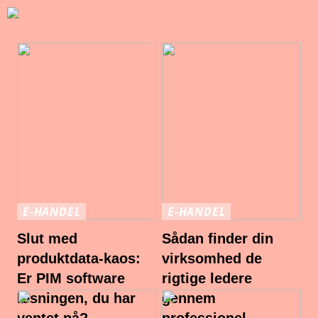
E-HANDEL
E-HANDEL
Slut med
Sådan finder din
produktdata-kaos:
virksomhed de
Er PIM software
rigtige ledere
løsningen, du har
gennem