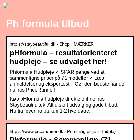
Ph formula tilbud
http s://staybeautiful.dk › Shop › MÆRKER
pHformula – resultatorienteret
hudpleje – se udvalget her!
Phformula Hudpleje ✓ SPAR penge ved at
sammenligne priser på 71 modeller ✓ Læs
anmeldelser og eksperttest – Gør den bedste handel
nu hos PriceRunner!
Køb pHformula hudpleje direkte online hos
Staybeautiful.dk! Altid stort udvalg og gode tilbud.
Hurtig levering på kun 1-2 hverdage.
http s://www.pricerunner.dk › Personlig pleje › Hudpleje
Phformula • Sammenlign (71