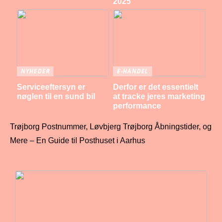
2025
NYHEDER
E-HANDEL
Serviceeftersyn er
Derfor er det essentielt
nøglen til en sund bil
at tracke jeres marketing
performance
Trøjborg Postnummer, Løvbjerg Trøjborg Åbningstider, og
Mere – En Guide til Posthuset i Aarhus