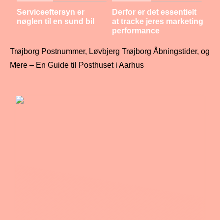
Serviceeftersyn er
Derfor er det essentielt
nøglen til en sund bil
at tracke jeres marketing
performance
Trøjborg Postnummer, Løvbjerg Trøjborg Åbningstider, og
Mere – En Guide til Posthuset i Aarhus