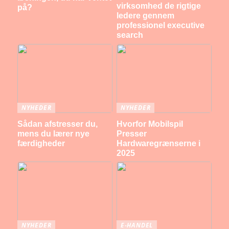
virksomhed de rigtige
på?
ledere gennem
professionel executive
search
NYHEDER
NYHEDER
Sådan afstresser du,
Hvorfor Mobilspil
mens du lærer nye
Presser
færdigheder
Hardwaregrænserne i
2025
NYHEDER
E-HANDEL