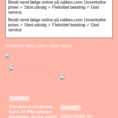
Bestil nemt fælge online på rubbex.com: Uovertrufne
priser ✓ Stort udvalg ✓ Fleksibel betaling ✓ God
service.
Bestil nemt fælge online på rubbex.com: Uovertrufne
priser ✓ Stort udvalg ✓ Fleksibel betaling ✓ God
service
Keywords: fælg online, fælge online
E-HANDEL
Slut med produktdata-
E-HANDEL
kaos: Er PIM software
Sådan finder din
løsningen, du har ventet