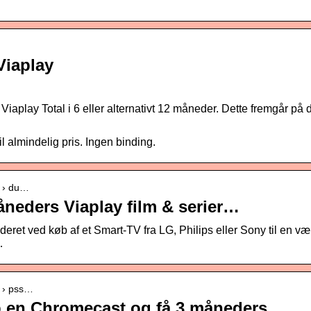
Viaplay
Viaplay Total i 6 eller alternativt 12 måneder. Dette fremgår på 
il almindelig pris. Ingen binding.
s › du…
åneders Viaplay film & serier…
deret ved køb af et Smart-TV fra LG, Philips eller Sony til en vær
…
s › pss…
b en Chromecast og få 3 måneders…