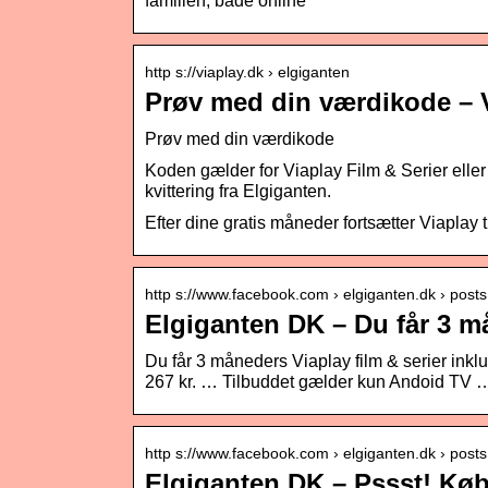
familien, både online
http s://viaplay.dk › elgiganten
Prøv med din værdikode – 
Prøv med din værdikode
Koden gælder for Viaplay Film & Serier eller 
kvittering fra Elgiganten.
Efter dine gratis måneder fortsætter Viaplay t
http s://www.facebook.com › elgiganten.dk › post
Elgiganten DK – Du får 3 m
Du får 3 måneders Viaplay film & serier inklu
267 kr. … Tilbuddet gælder kun Andoid TV 
http s://www.facebook.com › elgiganten.dk › post
Elgiganten DK – Pssst! Kø