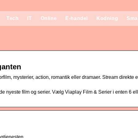
Tech
IT
Online
E-handel
Kodning
Sma
iganten
ilm, mysterier, action, romantik eller dramaer. Stream direkte e
e nyeste film og serier. Vælg Viaplay Film & Serier i enten 6 el
ngtjenesten.