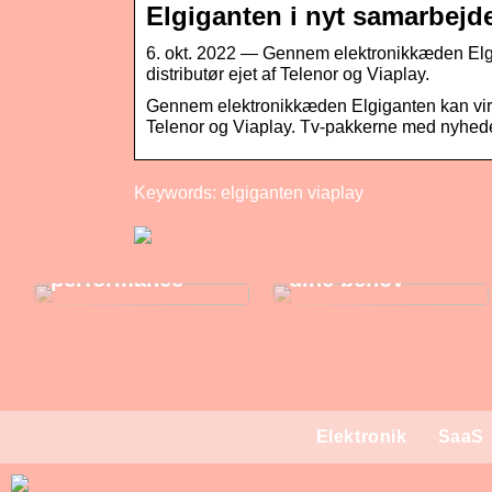
Elgiganten i nyt samarbejd
6. okt. 2022 — Gennem elektronikkæden Elgi
distributør ejet af Telenor og Viaplay.
Gennem elektronikkæden Elgiganten kan virks
Telenor og Viaplay. Tv-pakkerne med nyhede
Derfor er det
Keywords: elgiganten viaplay
essentielt at
Sådan vælger du
tracke jeres
den rigtige
marketing
brugte bærbar til
performance
dine behov
Elektronik
SaaS