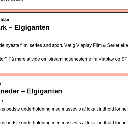
tikler
rk – Elgiganten
e nyeste film, series and sport. Vælg Viaplay Film & Serier elle
ter? Få mere at vide om streamingtjenesterne fra Viaplay og SF
er
måneder – Elgiganten
en
ens bedste underholdning med massevis af lokalt indhold for he
ens bedste underholdning med massevis af lokalt indhold for he