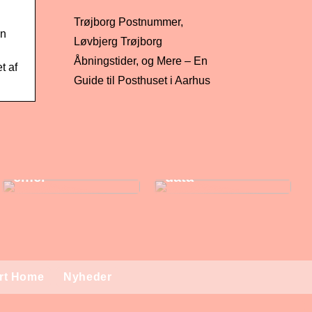
Trøjborg Postnummer,
en
Løvbjerg Trøjborg
Åbningstider, og Mere – En
t af
Guide til Posthuset i Aarhus
Gis-software: En
omfattende
guide til
Data recovery:
geografiske
Hvordan du kan
informationssyst
gendanne tabte
emer
data
rt Home
Nyheder