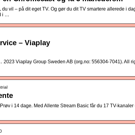
du vil – på dit eget TV. Og gør du dit TV smartere allerede i da
d i …
rvice – Viaplay
… 2023 Viaplay Group Sweden AB (org.no: 556304-7041). All ri
trial
ente
Prøv i 14 dage. Med Allente Stream Basic får du 17 TV-kanaler
…
0