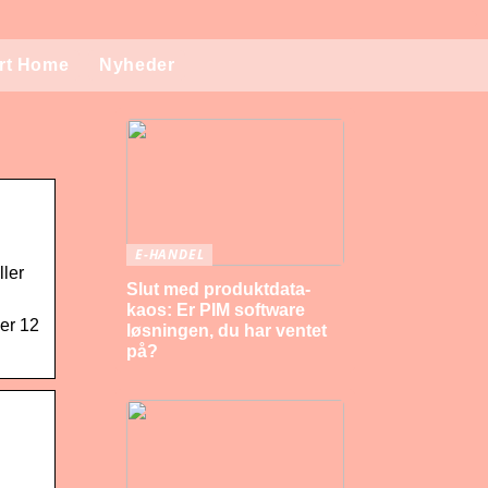
rt Home
Nyheder
E-HANDEL
ller
Slut med produktdata-
kaos: Er PIM software
ler 12
løsningen, du har ventet
på?