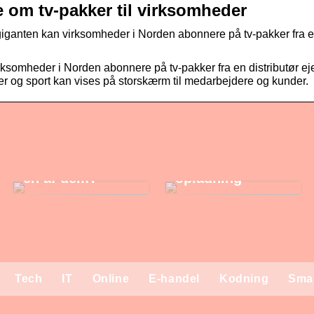
e om tv-pakker til virksomheder
ganten kan virksomheder i Norden abonnere på tv-pakker fra 
omheder i Norden abonnere på tv-pakker fra en distributør eje
r og sport kan vises på storskærm til medarbejdere og kunder.
Hver tredje
Ladeboks og
dansker lider
solceller – den
under dårligt
perfekte
indeklima – Er
kombination til
din arbejdsplads
bæredygtig
en af dem?
opladning
Tech
IT
Online
E-handel
Kodning
Sma