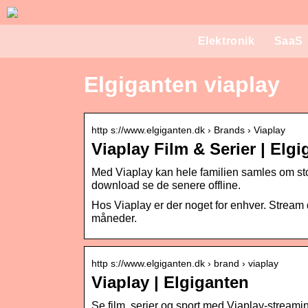
Elektronik
SaaS
Elgiganten viaplay
http s://www.elgiganten.dk › Brands › Viaplay
Viaplay Film & Serier | Elg
Med Viaplay kan hele familien samles om storf
download se de senere offline.
Hos Viaplay er der noget for enhver. Stream d
måneder.
http s://www.elgiganten.dk › brand › viaplay
Viaplay | Elgiganten
Se film, serier og sport med Viaplay-streami